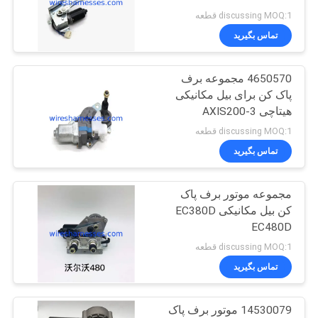
PC220-6
discussing MOQ:1 قطعه
تماس بگیرید
15
شیر برقی بیل
4650570 مجموعه برف
پاک کن برای بیل مکانیکی
مکانیکی
هیتاچی AXIS200-3
discussing MOQ:1 قطعه
تماس بگیرید
مجموعه موتور برف پاک
16
کن بیل مکانیکی EC380D
EC480D
سنسور مبدل فشار
discussing MOQ:1 قطعه
تماس بگیرید
14530079 موتور برف پاک