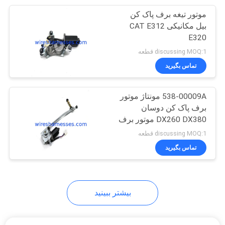
موتور تیغه برف پاک کن
12
بیل مکانیکی CAT E312
مجموعه موتور برف
E320
discussing MOQ:1 قطعه
پاک کن
تماس بگیرید
538-00009A مونتاژ موتور
برف پاک کن دوسان
DX260 DX380 موتور برف
13
پاک کن پنجره
discussing MOQ:1 قطعه
تماس بگیرید
مونتاژ انژکتور سوخت
بیشتر ببینید