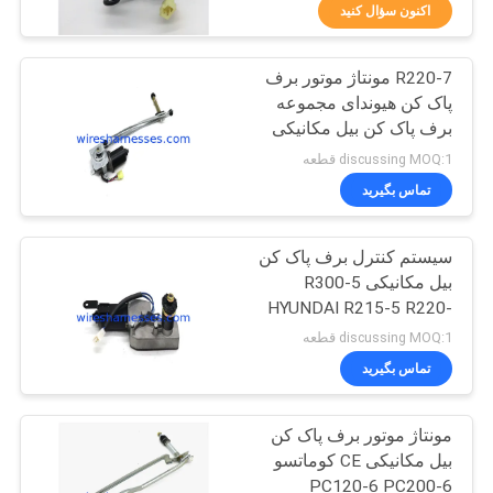
کیفیت
اکنون سؤال کنید
R220-7 مونتاژ موتور برف
با
24
پاک کن هیوندای مجموعه
ما
برف پاک کن بیل مکانیکی
کنترل کننده بیل
تماس
R215-9
discussing MOQ:1 قطعه
مکانیکی
بگیرید
تماس بگیرید
سیستم کنترل برف پاک کن
BLOG
بیل مکانیکی R300-5
HYUNDAI R215-5 R220-
30
نقشه
5
discussing MOQ:1 قطعه
موتور دریچه گاز بیل
سایت
تماس بگیرید
مکانیکی
مونتاژ موتور برف پاک کن
PRIVACY
بیل مکانیکی CE کوماتسو
POLICY
PC120-6 PC200-6