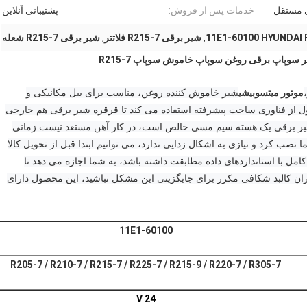
ی مستقل
خدمات پس از فروش:
پشتیبانی آنلاین
,
شیر برقی R215-7 فلاتتر
,
شیر برقی R215-7 شعله
موتور میتسوبیشی
شیر خاموش کننده روغن، مناسب برای بیل مکانیکی و
 از فناوری ساخت پیشرفته استفاده می کند تا قرقره شیر برقی هم خارجی
یر برقی یک هسته سیم مسی خالص است، در کار آهن مستعد نیست زمانی
ب کرد و نیازی به اشکال زدایی ندارد، می توانیم ابتدا قبل از تحویل کالا
مل با استانداردهای داده مطابقت داشته باشد، به شما اجازه می دهد تا
ان کالبد شکافی مکرر برای جایگزینی این مشکل نباشید، این محصول دارای
11E1-60100
R205-7 / R210-7 / R215-7 / R225-7 / R215-9 / R220-7 / R305-7
24 V