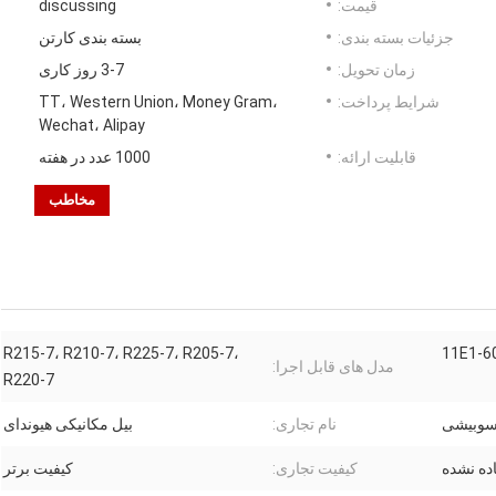
قیمت:
discussing
جزئیات بسته بندی:
بسته بندی کارتن
زمان تحویل:
3-7 روز کاری
شرایط پرداخت:
TT، Western Union، Money Gram،
Wechat، Alipay
قابلیت ارائه:
1000 عدد در هفته
مخاطب
R215-7، R210-7، R225-7، R205-7،
11E1-6
مدل های قابل اجرا:
R220-7
تسوبیشی
نام تجاری:
بیل مکانیکی هیوندای
اده نشده
کیفیت تجاری:
کیفیت برتر