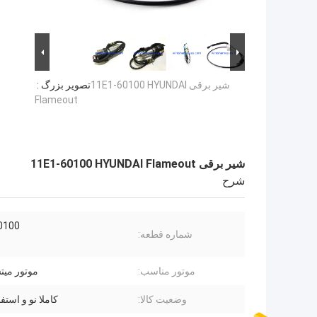
شیر برقی 11E1-60100 HYUNDAI
تصویر بزرگ :
Flameout
شیر برقی 11E1-60100 HYUNDAI Flameout
شرح
0100
شماره قطعه:
موتور مناسب:
موتور می
وضعیت کالا:
کاملا نو و استف