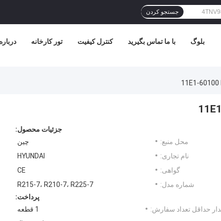
جستجو کردن
بلوگ
با ما تماس بگیرید
کنترل کیفیت
تور کارخانه
درباره
جزئیات محصول:
محل منبع:
چین
نام تجاری:
HYUNDAI
گواهی:
CE
شماره مدل:
R215-7، R210-7، R225-7
پرداخت:
ار حداقل تعداد سفارش:
1 قطعه