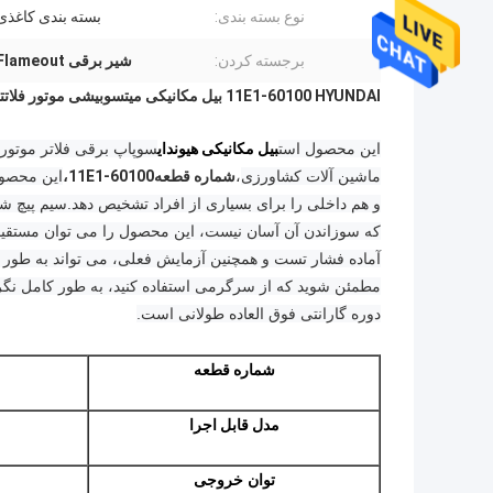
نوع بسته بندی:
بسته بندی کاغذ
برجسته کردن:
شیر برقی 11E1-60100 HYUNDAI Flameout
11E1-60100 HYUNDAI بیل مکانیکی میتسوبیشی موتور فلاتتر سوپاپ برقی روغن سوپاپ خاموش سوپاپ R215-7
این محصول است
بیل مکانیکی هیوندای
سوپاپ برقی فلاتر موتور،
ماشین آلات کشاورزی
،
شماره قطعه
11E1-60100
،
این محصول
و هم داخلی را برای بسیاری از افراد تشخیص دهد.
سیم پیچ ش
که سوزاندن آن آسان نیست، این محصول را می توان مستقیما نص
آماده فشار تست و همچنین آزمایش فعلی، می تواند به طور کا
مطمئن شوید که از سرگرمی استفاده کنید، به طور کامل نگر
دوره گارانتی فوق العاده طولانی است.
شماره قطعه
مدل قابل اجرا
توان خروجی