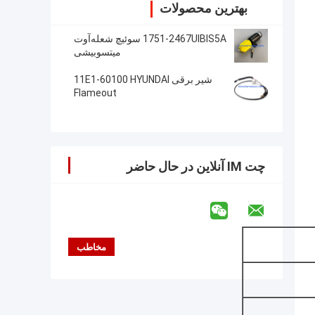
بهترین محصولات
1751-2467UIBIS5A سوئیچ شعله‌آوت
میتسوبیشی
شیر برقی 11E1-60100 HYUNDAI
Flameout
چت IM آنلاین در حال حاضر