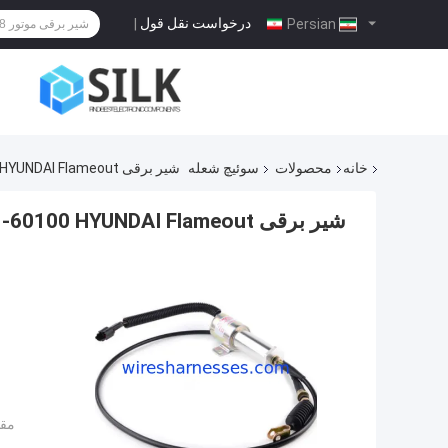
درخواست نقل قول
|
Persian
خانه
محصولات
سوئیچ شعله
شیر برقی 11E1-60100 HYUNDAI Flameout
شیر برقی 11E1-60100 HYUNDAI Flameout
مقد