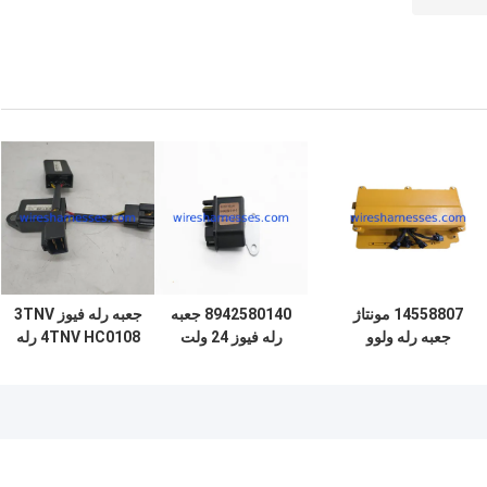
14558807 مونتاژ
8942580140 جعبه
جعبه رله فیوز 3TNV
جعبه رله ولوو
رله فیوز 24 ولت
4TNV HC0108 رله
14623855 بیل
4HK1 رله پیش گرم
12 ولت موتور یانمار
مکانیکی AC Stuck
کردن موتور
Relay