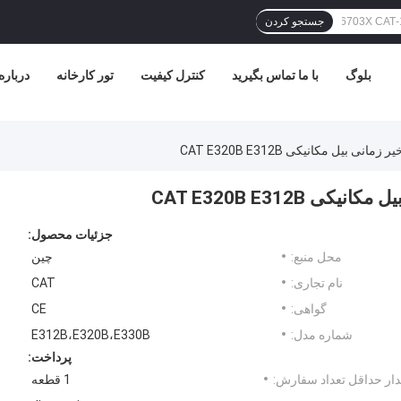
جستجو کردن
بلوگ
با ما تماس بگیرید
کنترل کیفیت
تور کارخانه
درباره
جزئیات محصول:
محل منبع:
چین
نام تجاری:
CAT
گواهی:
CE
شماره مدل:
E312B،E320B،E330B
پرداخت:
ار حداقل تعداد سفارش:
1 قطعه