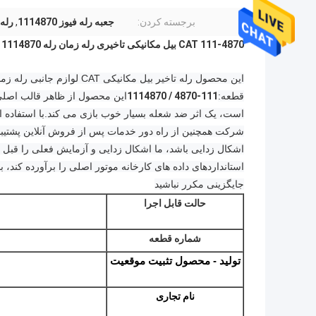
برجسته کردن:
جعبه رله فیوز 1114870
,
رله ت
111-4870 CAT بیل مکانیکی تاخیری رله زمان رله 1114870 E320B
این محصول رله تاخیر بیل مکانیکی CAT لوازم جانبی رله زمانی مدل های قابل اجرا می باشد :
قطعه:
111-4870 / 1114870
این محصول از ظاهر قالب اصلی
است، یک اثر ضد شعله بسیار خوب بازی می کند.
با استفاده 
شرکت همچنین از راه دور خدمات پس از فروش آنلاین پشتیبان
اشکال زدایی باشد، ما اشکال زدایی و آزمایش فعلی را قبل از
استانداردهای داده های کارخانه موتور اصلی را برآورده کند، ب
جایگزینی مکرر نباشید
حالت قابل اجرا
شماره قطعه
تولید - محصول
تثبیت موقعیت
نام تجاری