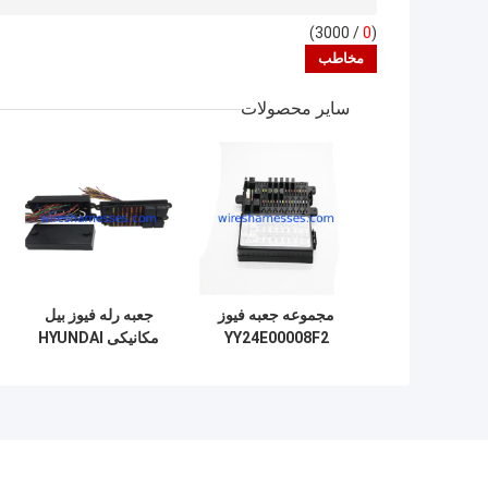
/ 3000)
0
(
سایر محصولات
مجموعه جعبه فیوز
جعبه رله فیوز بیل
YY24E00008F2
مکانیکی HYUNDAI
برای بیل مکانیکی
21N-01710 R215-
کوبلکو SK200-8
7 R305-7 رله شروع
SK350-8
تاخیری