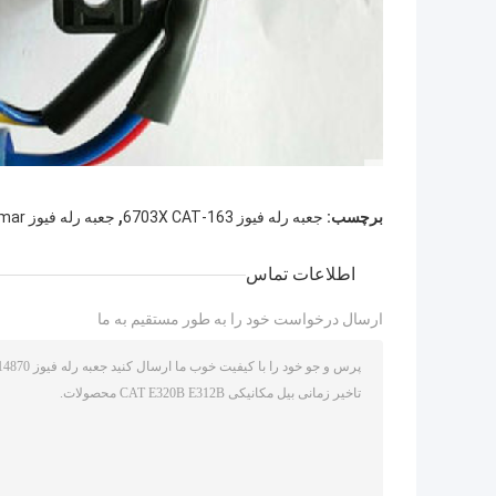
,
برچسب:
جعبه رله فیوز 163-6703X CAT
جعبه رله فیوز 4TNV94 Yanmar
اطلاعات تماس
ارسال درخواست خود را به طور مستقیم به ما