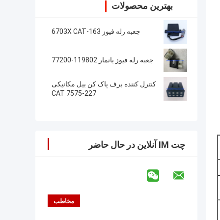
بهترین محصولات
جعبه رله فیوز 163-6703X CAT
جعبه رله فیوز یانمار 119802-77200
کنترل کننده برف پاک کن بیل مکانیکی
227-7575 CAT
چت IM آنلاین در حال حاضر