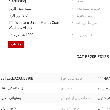
قیمت:
discussing
جزئیات بسته بندی:
بسته بندی کارتن
زمان تحویل:
3-7 روز کاری
شرایط پرداخت:
TT، Western Union، Money Gram،
Wechat، Alipay
قابلیت ارائه:
1000 عدد در هفته
مخاطب
حالت قابل اجرا:
E312B،E320B،E330B
اده نشده
نام تجاری:
بیل مکانیکی CAT
م کنترل
خدمات پس از فروش:
پشتیبانی آنلاین
ی مستقل
کیفیت تجاری:
کیفیت برتر