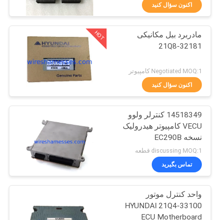
کیفیت
اکنون سؤال کنید
HOT
مادربرد بیل مکانیکی
با
24
21Q8-32181
ما
کنترل کننده بیل
تماس
Negotiated MOQ:1 کامپیوتر
مکانیکی
بگیرید
اکنون سؤال کنید
14518349 کنترلر ولوو
BLOG
VECU کامپیوتر هیدرولیک
نسخه EC290B
30
نقشه
discussing MOQ:1 قطعه
موتور دریچه گاز بیل
سایت
تماس بگیرید
مکانیکی
واحد کنترل موتور
PRIVACY
HYUNDAI 21Q4-33100
POLICY
ECU Motherboard