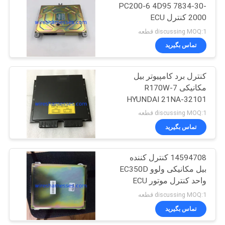
PC200-6 4D95 7834-30-
2000 کنترل ECU
33
Komatsu
discussing MOQ:1 قطعه
تماس بگیرید
مانیتور بیل مکانیکی
کنترل برد کامپیوتر بیل
مکانیکی R170W-7
HYUNDAI 21NA-32101
21NA-34100
discussing MOQ:1 قطعه
تماس بگیرید
12
14594708 کنترل کننده
سوئیچ شعله
بیل مکانیکی ولوو EC350D
واحد کنترل موتور ECU
discussing MOQ:1 قطعه
تماس بگیرید