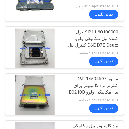
R140W
Negotiated MOQ:1 کامپیوتر
تماس بگیرید
15
شیر برقی بیل
60100000 P11 کنترل
کننده بیل مکانیکی ولوو
مکانیکی
D6E D7E Deutz کنترل پنل
ECU ECU
discussing MOQ:1 قطعه
تماس بگیرید
موتور D6E 14594697
16
کنترلر برد کامپیوتر برای
بیل مکانیکی ولوو EC210B
سنسور مبدل فشار
discussing MOQ:1 قطعه
تماس بگیرید
برد کامپیوتر بیل مکانیکی