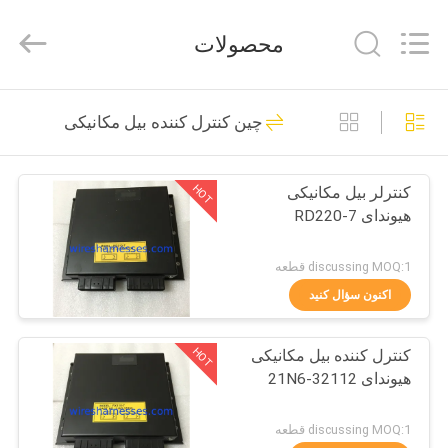
Silk
Road
Enterprise
محصولات
Management
Services
Co.,
Ltd..
All
خانه
18
Rights
چین کنترل کننده بیل مکانیکی
Reserved.
دسته سیم بیل
محصولات
مکانیکی
HOT
کنترلر بیل مکانیکی
هیوندای RD220-7
درباره
ما
discussing MOQ:1 قطعه
اکنون سؤال کنید
25
تور
HOT
کنترل کننده بیل مکانیکی
کارخانه
دسته سیم موتور
هیوندای 21N6-32112
کنترل
discussing MOQ:1 قطعه